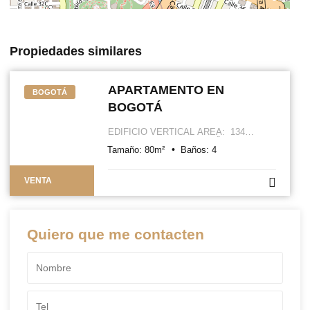
Propiedades similares
APARTAMENTO EN
BOGOTÁ
BOGOTÁ
EDIFICIO VERTICAL AREA: 134
METROS ALCOBAS 3 BAÑOS: 4
Tamaño:
80
m²
Baños:
4
COCINA INTEGRAL ABIERTA BALCÓN
PISOS EN MADERA LAMINADA VISTA
EXTERIOR ASCENSOR LLEGA
VENTA
DIRECTAMENTE AL APTO EDIFICIO
CUENTA CON SALÓN SOCIAL,
GIMNASIO, PARQUEADERO DE
VISITANTES, VIGILANCIA PRIVADA 24
HORAS.
Quiero que me contacten