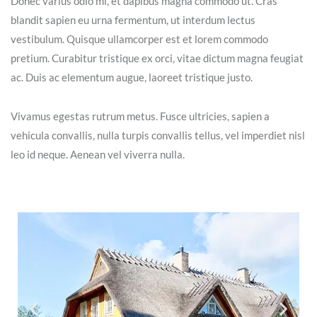
Donec varius odio mi, et dapibus magna commodo ut. Cras
blandit sapien eu urna fermentum, ut interdum lectus
vestibulum. Quisque ullamcorper est et lorem commodo
pretium. Curabitur tristique ex orci, vitae dictum magna feugiat
ac. Duis ac elementum augue, laoreet tristique justo.
Vivamus egestas rutrum metus. Fusce ultricies, sapien a
vehicula convallis, nulla turpis convallis tellus, vel imperdiet nisl
leo id neque. Aenean vel viverra nulla.